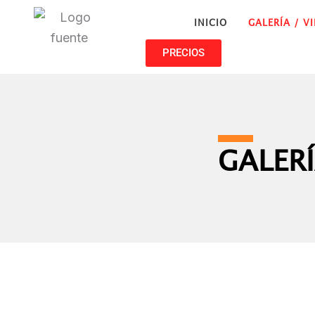
Ir
INICIO
GALERÍA / V
al
contenido
PRECIOS
GALER